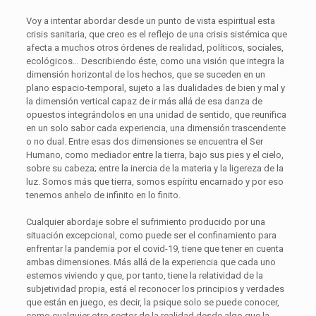
Voy a intentar abordar desde un punto de vista espiritual esta
crisis sanitaria, que creo es el reflejo de una crisis sistémica que
afecta a muchos otros órdenes de realidad, políticos, sociales,
ecológicos… Describiendo éste, como una visión que integra la
dimensión horizontal de los hechos, que se suceden en un
plano espacio-temporal, sujeto a las dualidades de bien y mal y
la dimensión vertical capaz de ir más allá de esa danza de
opuestos integrándolos en una unidad de sentido, que reunifica
en un solo sabor cada experiencia, una dimensión trascendente
o no dual. Entre esas dos dimensiones se encuentra el Ser
Humano, como mediador entre la tierra, bajo sus pies y el cielo,
sobre su cabeza; entre la inercia de la materia y la ligereza de la
luz. Somos más que tierra, somos espíritu encarnado y por eso
tenemos anhelo de infinito en lo finito.
Cualquier abordaje sobre el sufrimiento producido por una
situación excepcional, como puede ser el confinamiento para
enfrentar la pandemia por el covid-19, tiene que tener en cuenta
ambas dimensiones. Más allá de la experiencia que cada uno
estemos viviendo y que, por tanto, tiene la relatividad de la
subjetividad propia, está el reconocer los principios y verdades
que están en juego, es decir, la psique solo se puede conocer,
como cualquier otro sector de la realidad desde algo que la