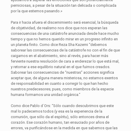
perniciosas, a pesar de la situación tan delicada o complicada
por la que estemos pasando.»
Para ir hacia afuera el discernimiento será esencial, la búsqueda
de objetividad, de realismo nos dice que nos esperan las
consecuencias de una catástrofe anunciada desde hace mucho
tiempo y que no hemos querido mirar en un progreso infinito en
un planeta finito. Como dice Reza Sha Kazemi “debemos
saborear las consecuencias de la catástrofe no con el fin de que
caigamos en el abatimiento, sino al revés, para hacer más
ferviente nuestra resolución de cara a enderezar lo que está mal,
y retornar a ese equilibrio natural en el que fuimos creados.
Saborear las consecuencias de “nuestras” acciones significa
aceptar que, de alguna manera misteriosa, no estamos exentos
de responsabilidad en cuanto a corregir lo que han hecho
nuestros predecesores; pues, como miembros de la especie
humana formamos una unidad orgánica.”
Como dice Pablo d´Ors: “Sólo cuando descubrimos que este
mal lo padecemos todos (y esa es la experiencia de la
comunión, que sólo da el espíritu), sólo entonces drena el
corazón. Ese corazón humano, tan ensuciado por años de
errores, va purificándose en la medida en que sabemos que las