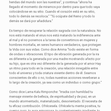
heridas del mundo son las nuestras”, y continua “ahora ha
llegado el momento de mirarnos por dentro para que todo vaya
colocándose en su sitio. Cuando el corazón está en su sitio,
todo lo demás se recoloca.” “Tú ocúpate del Reino y todo lo
demás se dará por añadidura.”
Es tiempo de recuperar la relación sagrada con la naturaleza. No
nos está matando el virus nos está matando la indiferencia ante
el mal y el no ponernos a la tarea de convertirnos en mujeres y
hombres montaña, en seres humanos verdaderos, que protegen
la Vida con sus vidas. Como dice Amma “todo existe en forma
de ondas o vibraciones. El tipo de vibración generada por la ira
es diferente a la generada por una madre mostrando afecto por
su hijo, que es otra vez diferente de la generada por el amor Hay
un ritmo para todo en la creación, una relación innegable entre
todo el universo y toda criatura viviente dentro de él. Seamos
conscientes de ello o no, todas nuestras acciones reverberan a
lo largo de la creación, ya sea como un individuo o como grupo.”
Como dice Lama Kalu Rimponche: “Irradia con humildad tu
mensaje viviente de belleza, de espiritualidad y de paz, en un
mundo atormentado, materializado, desorientado. El necesita de
tu eficaz contribución. Ofrécesela. Ofrécele tu mente positiva, tu
cuerpo puro, tu aura armoniosa, tu contentamiento irradiante, tu