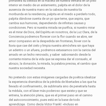
primavera su belleza en la maceta de nuestra ventana en un piso
interior en medio de un aislamiento, palpita en el dolor de la
ausencia de nuestra mano en la cabeza de nuestra tía
moribunda en la residencia, palpita en el miedo a perderlo todo,
palpita dándose cuenta de un yo que teme, que aspira, que
cambia sus humores, dependiendo de infinitas causas y
condiciones. Pero si nuestra mirada se purifica, si nuestro mirar
es el mirar de Dios, del Espíritu en nosotros, de la Luz Clara, de la
Conciencia podremos florecer con la flor cuando se abre, ser
amor compasivo en la despedida sin fronteras, llover con la
lluvia que cae del cielo y limpia nuestra atmósfera sin que haya
un adentro o un afuera, podremos extasiarnos con la caricia del
amado en un lecho renovado, y saber saboreando desde la
corriente misma de la vida que se expresa dar el consuelo, el
abrazo, la donación, la mirada, la palabra precisa, el cambio que
nuestra sociedad necesita.
No pretendo con estas imágenes cargadas de poética idealizar
la experiencia dramática de la pérdida de libertades a las que ha
llevado el confinamiento, de sublimarla sino de penetrarla hasta
la médula, con el láser más poderoso que existe y que se
entrena, la atención plena, que es el primer paso en el camino
del autoconocimiento, pues está en la base de todo
aprendizaje. Como decía Víctor Frankl: «Incluso en