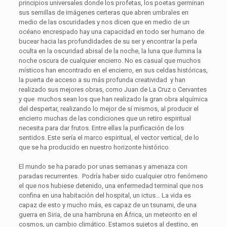
principios universales donde los profetas, los poetas germinan
sus semillas de imágenes certeras que abren umbrales en
medio de las oscuridades y nos dicen que en medio de un
océano encrespado hay una capacidad en todo ser humano de
bucear hacia las profundidades de su ser y encontrar la perla
oculta en la oscuridad abisal de la noche, la luna que ilumina la
noche oscura de cualquier encierro. No es casual que muchos
místicos han encontrado en el encierro, en sus celdas históricas,
la puerta de acceso a su más profunda creatividad y han
realizado sus mejores obras, como Juan de La Cruz o Cervantes
y que muchos sean los que han realizado la gran obra alquímica
del despertar, realizando lo mejor de sí mismos, al producir el
encierro muchas de las condiciones que un retiro espiritual
necesita para dar frutos. Entre ellas la purificación de los
sentidos. Este sería el marco espiritual, el vector vertical, de lo
que se ha producido en nuestro horizonte histórico.
El mundo se ha parado por unas semanas y amenaza con
paradas recurrentes. Podría haber sido cualquier otro fenómeno
el que nos hubiese detenido, una enfermedad terminal que nos
confina en una habitación del hospital, un ictus… La vida es
capaz de esto y mucho más, es capaz de un tsunami, de una
guerra en Siria, de una hambruna en África, un meteorito en el
cosmos, un cambio climático. Estamos sujetos al destino, en