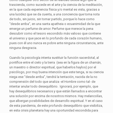
trascienda, como sucede en el arte y la ciencia de la meditación,
en la que cada experiencia física y/o mental es vista, gracias a
una lucidez que se da cuenta, a una conciencia que toma nota
de todo, sin juicio, sin tomar partido, porque lo hace como
“desde arriba”, en una santa apatheia o ecuanimidad de la que
emerge un perfume de amor. Perfume que merece la pena
descubrir como el tesoro escondido más valioso que contiene
el universo y que yace en lo profundo de cada corazón humano,
pues con él uno nunca es pobre ante ninguna circunstancia, ante
ninguna desgracia.
Cuando la psicología intenta sustituir la función sacerdotal, al
pontífice entre el cielo y la tierra (sea en la figura de un chamán,
un maestro o director espiritual, que haberlos haylos) por el
psicólogo, por muy buena intención que este tenga, si su ciencia
niega ese “desde arriba”, tendrá la tentación, nacida de la no
comprensión del todo que analiza -el Hombre como tal- de
intentar anular todo desequilibrio. Ignorará, por ejemplo, que
hay desequilibrios necesarios y que están llamados a encontrar
una solución por encima de nosotros mismos. Hay melancolías,
que albergan posibilidades de desarrollo espiritual. Y en el caso
de esta pandemia, de este profundo desequilibrio que visibiliza,
en esta crisis planetaria hay una oportunidad escondida para