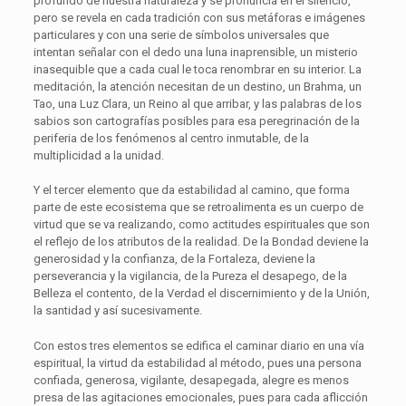
profundo de nuestra naturaleza y se pronuncia en el silencio,
pero se revela en cada tradición con sus metáforas e imágenes
particulares y con una serie de símbolos universales que
intentan señalar con el dedo una luna inaprensible, un misterio
inasequible que a cada cual le toca renombrar en su interior. La
meditación, la atención necesitan de un destino, un Brahma, un
Tao, una Luz Clara, un Reino al que arribar, y las palabras de los
sabios son cartografías posibles para esa peregrinación de la
periferia de los fenómenos al centro inmutable, de la
multiplicidad a la unidad.
Y el tercer elemento que da estabilidad al camino, que forma
parte de este ecosistema que se retroalimenta es un cuerpo de
virtud que se va realizando, como actitudes espirituales que son
el reflejo de los atributos de la realidad. De la Bondad deviene la
generosidad y la confianza, de la Fortaleza, deviene la
perseverancia y la vigilancia, de la Pureza el desapego, de la
Belleza el contento, de la Verdad el discernimiento y de la Unión,
la santidad y así sucesivamente.
Con estos tres elementos se edifica el caminar diario en una vía
espiritual, la virtud da estabilidad al método, pues una persona
confiada, generosa, vigilante, desapegada, alegre es menos
presa de las agitaciones emocionales, pues para cada aflicción