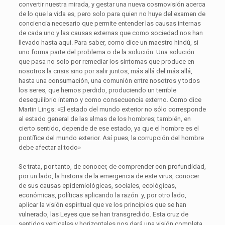
convertir nuestra mirada, y gestar una nueva cosmovisión acerca
de lo que la vida es, pero solo para quien no huye del examen de
conciencia necesario que permite entender las causas internas
de cada uno y las causas externas que como sociedad nos han
llevado hasta aquí. Para saber, como dice un maestro hindú, si
uno forma parte del problema o de la solución. Una solución
que pasa no solo por remediar los síntomas que produce en
nosotros la crisis sino por salir juntos, más allá del más allá,
hasta una consumación, una comunión entre nosotros y todos
los seres, que hemos perdido, produciendo un terrible
desequilibrio interno y como consecuencia externo. Como dice
Martin Lings: «El estado del mundo exterior no sólo corresponde
al estado general de las almas de los hombres; también, en
cierto sentido, depende de ese estado, ya que el hombre es el
pontífice del mundo exterior. Así pues, la corrupción del hombre
debe afectar al todo»
Se trata, por tanto, de conocer, de comprender con profundidad,
por un lado, la historia de la emergencia de este virus, conocer
de sus causas epidemiológicas, sociales, ecológicas,
económicas, políticas aplicando la razón y, por otro lado,
aplicar la visión espiritual que ve los principios que se han
vulnerado, las Leyes que se han transgredido. Esta cruz de
sentidos verticales y horizontales nos dará una visión completa,