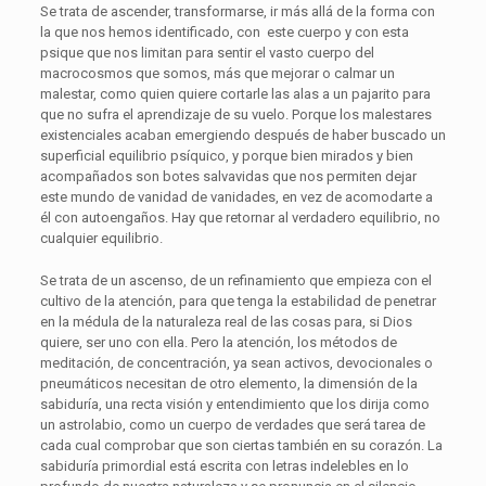
Se trata de ascender, transformarse, ir más allá de la forma con
la que nos hemos identificado, con este cuerpo y con esta
psique que nos limitan para sentir el vasto cuerpo del
macrocosmos que somos, más que mejorar o calmar un
malestar, como quien quiere cortarle las alas a un pajarito para
que no sufra el aprendizaje de su vuelo. Porque los malestares
existenciales acaban emergiendo después de haber buscado un
superficial equilibrio psíquico, y porque bien mirados y bien
acompañados son botes salvavidas que nos permiten dejar
este mundo de vanidad de vanidades, en vez de acomodarte a
él con autoengaños. Hay que retornar al verdadero equilibrio, no
cualquier equilibrio.
Se trata de un ascenso, de un refinamiento que empieza con el
cultivo de la atención, para que tenga la estabilidad de penetrar
en la médula de la naturaleza real de las cosas para, si Dios
quiere, ser uno con ella. Pero la atención, los métodos de
meditación, de concentración, ya sean activos, devocionales o
pneumáticos necesitan de otro elemento, la dimensión de la
sabiduría, una recta visión y entendimiento que los dirija como
un astrolabio, como un cuerpo de verdades que será tarea de
cada cual comprobar que son ciertas también en su corazón. La
sabiduría primordial está escrita con letras indelebles en lo