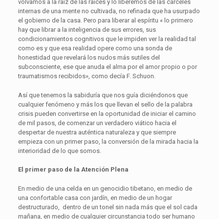
volvamos a la raíz de las raíces y lo liberemos de las cárceles
internas de una mente no cultivada, no refinada que ha usurpado
el gobierno de la casa. Pero para liberar al espíritu « lo primero
hay que librar a la inteligencia de sus errores, sus
condicionamientos cognitivos que le impiden ver la realidad tal
como es y que esa realidad opere como una sonda de
honestidad que revelará los nudos más sutiles del
subconsciente, ese que anuda el alma por el amor propio o por
traumatismos recibidos», como decía F. Schuon.
Así que tenemos la sabiduría que nos guía diciéndonos que
cualquier fenómeno y más los que llevan el sello de la palabra
crisis pueden convertirse en la oportunidad de iniciar el camino
de mil pasos, de comenzar un verdadero viático hacia el
despertar de nuestra auténtica naturaleza y que siempre
empieza con un primer paso, la conversión de la mirada hacia la
interioridad de lo que somos.
El primer paso de la Atención Plena
En medio de una celda en un genocidio tibetano, en medio de
una confortable casa con jardín, en medio de un hogar
destructurado, dentro de un tonel sin nada más que el sol cada
mañana, en medio de cualquier circunstancia todo ser humano