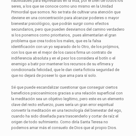
habilidades para expresarlas en la vida, por el bien de todos los
seres, a los que se conoce como uno mismo en la Unidad
Primordial que somos. No se trata de cultivar una atención que
deviene en una concentración para alcanzar poderes o mayor
bienestar psicológico, que podrán surgir como efectos
secundarios, pero que pueden desviarnos del camino verdadero
si los ponemos como prioritarios, pues alimentarían el gran
problema que crea todos los males, que es la falsa
identificación con un yo separado de lo Otro, de los prójimos,
con los que en el mejor de los casos firma un contrato de
indiferencia absoluta y en el peor los considera el botín o el
enemigo a batir por mantener los recursos de su efímera y
condicionada felicidad, que le dan cierta ficticia seguridad de
que no dejará de poseer lo que ama para sí solo.
Sé que puede escandalizar cuestionar que conseguir ciertos
beneficios psicoanímicos gracias a una relación superficial con
la meditación sea un objetivo legítimo, pero este es un elemento
clave del recto esfuerzo, pues sería un gran error espiritual
convertir la meditación en una tecnología del bienestar del ego,
cuando ha sido diseñada para trascenderlo y cortar de raíz el
origen de todo sufrimiento. Como diría Santa Teresa no
podemos amar más el consuelo de Dios que al propio Dios.