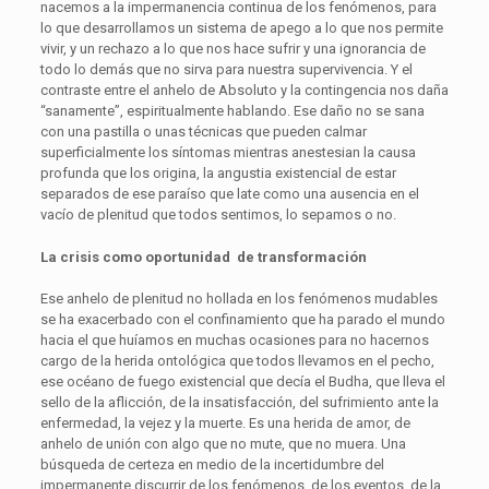
nacemos a la impermanencia continua de los fenómenos, para
lo que desarrollamos un sistema de apego a lo que nos permite
vivir, y un rechazo a lo que nos hace sufrir y una ignorancia de
todo lo demás que no sirva para nuestra supervivencia. Y el
contraste entre el anhelo de Absoluto y la contingencia nos daña
“sanamente”, espiritualmente hablando. Ese daño no se sana
con una pastilla o unas técnicas que pueden calmar
superficialmente los síntomas mientras anestesian la causa
profunda que los origina, la angustia existencial de estar
separados de ese paraíso que late como una ausencia en el
vacío de plenitud que todos sentimos, lo sepamos o no.
La crisis como oportunidad de transformación
Ese anhelo de plenitud no hollada en los fenómenos mudables
se ha exacerbado con el confinamiento que ha parado el mundo
hacia el que huíamos en muchas ocasiones para no hacernos
cargo de la herida ontológica que todos llevamos en el pecho,
ese océano de fuego existencial que decía el Budha, que lleva el
sello de la aflicción, de la insatisfacción, del sufrimiento ante la
enfermedad, la vejez y la muerte. Es una herida de amor, de
anhelo de unión con algo que no mute, que no muera. Una
búsqueda de certeza en medio de la incertidumbre del
impermanente discurrir de los fenómenos, de los eventos, de la