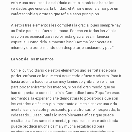
existe una medicina. La sabiduría orienta la práctica hacia las
verdades que enuncia, la Unidad, el Amor e insufla amor por un
carácter noble y virtuoso que refleje esos principios.
A estos tres elementos les completa la gracia, pues siempre hay
un límite para el esfuerzo humano. Por eso en todas las vías la
oración es esencial para recibir esta gracia, esa influencia
espiritual. Como diría la maestra hindú Amma “conócete a ti
mismo y ora por el mundo con despertar, entusiasmo y paz.”
La voz de los maestros
Con el cultivo diario de estos elementos uno se fortalece para
poder enfocar en lo que está ocurriendo afuera y adentro. Para ir
hacia adentro hace falta ser muy luminoso y vibrar en el amor
para poder enfrentar los miedos, hijos del gran miedo que se
han despertado con esta crisis. Como dice Lama Zopa “en esos
momentos, la experiencia te demostrará lo poderosos que son
los estados de ánimo y lo importante que es alcanzar una vida
mental sana, estable y resistente, para afrontar, lo inesperado, lo
indeseado… Descubrirás lo increíblemente eficaz que puede
resultar el adiestramiento mental, porque una mente adiestrada
puede producir mucha calma y mucha estabilidad para
ayudarnos a superar las emociones que son potencialmente