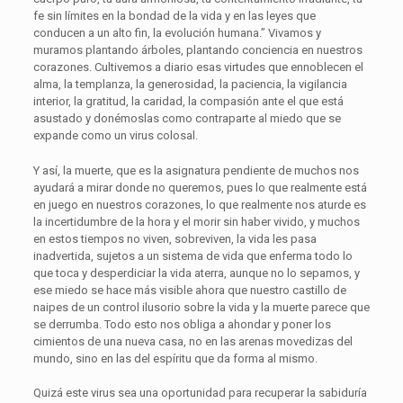
fe sin límites en la bondad de la vida y en las leyes que
conducen a un alto fin, la evolución humana.” Vivamos y
muramos plantando árboles, plantando conciencia en nuestros
corazones. Cultivemos a diario esas virtudes que ennoblecen el
alma, la templanza, la generosidad, la paciencia, la vigilancia
interior, la gratitud, la caridad, la compasión ante el que está
asustado y donémoslas como contraparte al miedo que se
expande como un virus colosal.
Y así, la muerte, que es la asignatura pendiente de muchos nos
ayudará a mirar donde no queremos, pues lo que realmente está
en juego en nuestros corazones, lo que realmente nos aturde es
la incertidumbre de la hora y el morir sin haber vivido, y muchos
en estos tiempos no viven, sobreviven, la vida les pasa
inadvertida, sujetos a un sistema de vida que enferma todo lo
que toca y desperdiciar la vida aterra, aunque no lo sepamos, y
ese miedo se hace más visible ahora que nuestro castillo de
naipes de un control ilusorio sobre la vida y la muerte parece que
se derrumba. Todo esto nos obliga a ahondar y poner los
cimientos de una nueva casa, no en las arenas movedizas del
mundo, sino en las del espíritu que da forma al mismo.
Quizá este virus sea una oportunidad para recuperar la sabiduría