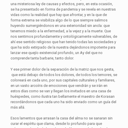
una misteriosa ley de causas y efectos, pero, en esta ocasión,
se ha presentado en forma de pandemia y se revela en nuestras
vidas como la realidad que hay que afrontar, y en la que de
forma extrema se visibiliza algo de lo que siempre salimos
huyendo sumergiéndonos en una exterioridad sin ancla: que
tenemos miedo a la enfermedad, a la vejez y a la muerte. Que
nos sentimos profundamente y ontológicamente vulnerables, de
ahí ese sentido religioso que han tenido todas las sociedades y
que ha sido extirpado de la nuestra dejándonos impotente para
lanzar ese quejío existencial profundo, un Ay del que no
comprende tanta barbarie, tanto dolor.
Y ese primer dolor de la separación de la matriz que nos gesta,
que está debajo de todos los dolores, de todos los temores, se
coloreará en cada uno, por sus capitales culturales y familiares,
en un vasto arcoíris de emociones que vendrán y se irán en
estos días como se van y llegan los invitados en una casa de
huéspedes, como ilustra tan bellamente el maestro de Korasan
recordándonos que cada uno ha sido enviado como un guía del
más allá.
Esos lamentos que arrasan la casa del alma no se sanaran sin
curar el espíritu que clama, desde lo profundo para que