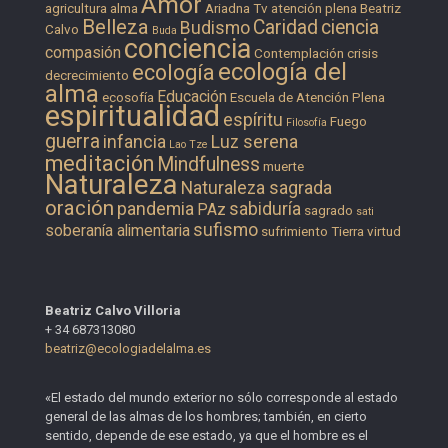
Amor
agricultura
alma
Ariadna Tv
atención plena
Beatriz
Belleza
Caridad
ciencia
Budismo
Calvo
Buda
conciencia
compasión
Contemplación
crisis
ecología del
ecología
decrecimiento
alma
Educación
ecosofía
Escuela de Atención Plena
espiritualidad
espíritu
Fuego
Filosofía
guerra
infancia
Luz serena
Lao Tze
meditación
Mindfulness
muerte
Naturaleza
Naturaleza sagrada
oración
pandemia
sabiduría
PAz
sagrado
sati
sufismo
soberanía alimentaria
sufrimiento
Tierra
virtud
Beatriz Calvo Villoria
+ 34 687313080
beatriz@ecologiadelalma.es
«El estado del mundo exterior no sólo corresponde al estado
general de las almas de los hombres; también, en cierto
sentido, depende de ese estado, ya que el hombre es el