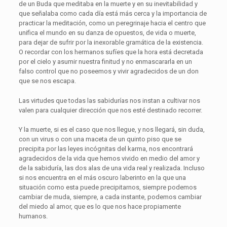
de un Buda que meditaba en la muerte y en su inevitabilidad y
que señalaba como cada día está más cerca y la importancia de
practicar la meditación, como un peregrinaje hacia el centro que
unifica el mundo en su danza de opuestos, de vida o muerte,
para dejar de sufrir por la inexorable gramática de la existencia.
O recordar con los hermanos sufíes que la hora está decretada
por el cielo y asumir nuestra finitud y no enmascararla en un
falso control que no poseemos y vivir agradecidos de un don
que se nos escapa.
Las virtudes que todas las sabidurías nos instan a cultivar nos
valen para cualquier dirección que nos esté destinado recorrer.
Y la muerte, si es el caso que nos llegue, y nos llegará, sin duda,
con un virus o con una maceta de un quinto piso que se
precipita por las leyes incógnitas del karma, nos encontrará
agradecidos de la vida que hemos vivido en medio del amor y
de la sabiduría, las dos alas de una vida real y realizada. Incluso
si nos encuentra en el más oscuro laberinto en la que una
situación como esta puede precipitarnos, siempre podemos
cambiar de muda, siempre, a cada instante, podemos cambiar
del miedo al amor, que es lo que nos hace propiamente
humanos.