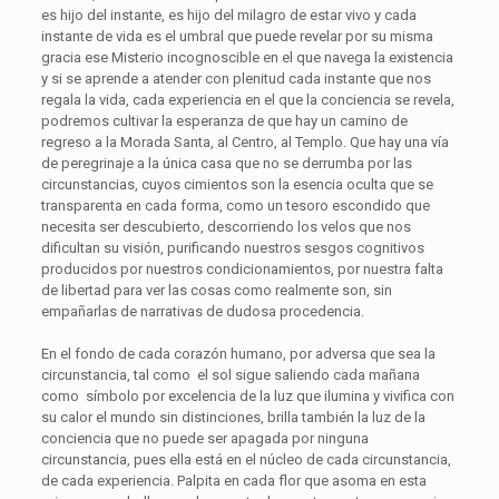
es hijo del instante, es hijo del milagro de estar vivo y cada
instante de vida es el umbral que puede revelar por su misma
gracia ese Misterio incognoscible en el que navega la existencia
y si se aprende a atender con plenitud cada instante que nos
regala la vida, cada experiencia en el que la conciencia se revela,
podremos cultivar la esperanza de que hay un camino de
regreso a la Morada Santa, al Centro, al Templo. Que hay una vía
de peregrinaje a la única casa que no se derrumba por las
circunstancias, cuyos cimientos son la esencia oculta que se
transparenta en cada forma, como un tesoro escondido que
necesita ser descubierto, descorriendo los velos que nos
dificultan su visión, purificando nuestros sesgos cognitivos
producidos por nuestros condicionamientos, por nuestra falta
de libertad para ver las cosas como realmente son, sin
empañarlas de narrativas de dudosa procedencia.
En el fondo de cada corazón humano, por adversa que sea la
circunstancia, tal como el sol sigue saliendo cada mañana
como símbolo por excelencia de la luz que ilumina y vivifica con
su calor el mundo sin distinciones, brilla también la luz de la
conciencia que no puede ser apagada por ninguna
circunstancia, pues ella está en el núcleo de cada circunstancia,
de cada experiencia. Palpita en cada flor que asoma en esta