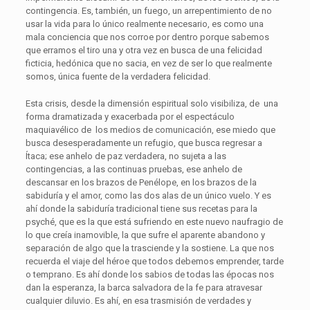
contingencia. Es, también, un fuego, un arrepentimiento de no
usar la vida para lo único realmente necesario, es como una
mala conciencia que nos corroe por dentro porque sabemos
que erramos el tiro una y otra vez en busca de una felicidad
ficticia, hedónica que no sacia, en vez de ser lo que realmente
somos, única fuente de la verdadera felicidad.
Esta crisis, desde la dimensión espiritual solo visibiliza, de una
forma dramatizada y exacerbada por el espectáculo
maquiavélico de los medios de comunicación, ese miedo que
busca desesperadamente un refugio, que busca regresar a
Ítaca; ese anhelo de paz verdadera, no sujeta a las
contingencias, a las continuas pruebas, ese anhelo de
descansar en los brazos de Penélope, en los brazos de la
sabiduría y el amor, como las dos alas de un único vuelo. Y es
ahí donde la sabiduría tradicional tiene sus recetas para la
psyché, que es la que está sufriendo en este nuevo naufragio de
lo que creía inamovible, la que sufre el aparente abandono y
separación de algo que la trasciende y la sostiene. La que nos
recuerda el viaje del héroe que todos debemos emprender, tarde
o temprano. Es ahí donde los sabios de todas las épocas nos
dan la esperanza, la barca salvadora de la fe para atravesar
cualquier diluvio. Es ahí, en esa trasmisión de verdades y