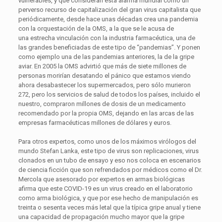
vulnerables, y que consideran esta alarma mundial como un
perverso recurso de capitalización del gran virus capitalista que
periódicamente, desde hace unas décadas crea una pandemia
con la orquestación de la OMS, a la que se le acusa de
una estrecha vinculación con la industria farmacéutica, una de
las grandes beneficiadas de este tipo de “pandemias”. Y ponen
como ejemplo una de las pandemias anteriores, la de la gripe
aviar. En 2005 la OMS advirtió que más de siete millones de
personas morirían desatando el pánico que estamos viendo
ahora desabastecer los supermercados, pero sólo murieron
272, pero los servicios de salud de todos los países, incluido el
nuestro, compraron millones de dosis de un medicamento
recomendado por la propia OMS, dejando en las arcas de las
empresas farmacéuticas millones de dólares y euros.
Para otros expertos, como unos de los máximos virólogos del
mundo Stefan Lanka, este tipo de virus son replicaciones, virus
clonados en un tubo de ensayo y eso nos coloca en escenarios
de ciencia ficción que son refrendados por médicos como el Dr.
Mercola que asesorado por expertos en armas biológicas
afirma que este COVID-19 es un virus creado en el laboratorio
como arma biológica, y que por ese hecho de manipulación es
treinta o sesenta veces más letal que la típica gripe anual y tiene
una capacidad de propagación mucho mayor que la gripe