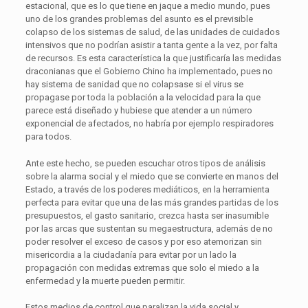
estacional, que es lo que tiene en jaque a medio mundo, pues
uno de los grandes problemas del asunto es el previsible
colapso de los sistemas de salud, de las unidades de cuidados
intensivos que no podrían asistir a tanta gente a la vez, por falta
de recursos. Es esta característica la que justificaría las medidas
draconianas que el Gobierno Chino ha implementado, pues no
hay sistema de sanidad que no colapsase si el virus se
propagase por toda la población a la velocidad para la que
parece está diseñado y hubiese que atender a un número
exponencial de afectados, no habría por ejemplo respiradores
para todos.
Ante este hecho, se pueden escuchar otros tipos de análisis
sobre la alarma social y el miedo que se convierte en manos del
Estado, a través de los poderes mediáticos, en la herramienta
perfecta para evitar que una de las más grandes partidas de los
presupuestos, el gasto sanitario, crezca hasta ser inasumible
por las arcas que sustentan su megaestructura, además de no
poder resolver el exceso de casos y por eso atemorizan sin
misericordia a la ciudadanía para evitar por un lado la
propagación con medidas extremas que solo el miedo a la
enfermedad y la muerte pueden permitir.
Estos medios de control que paralizan la vida social y