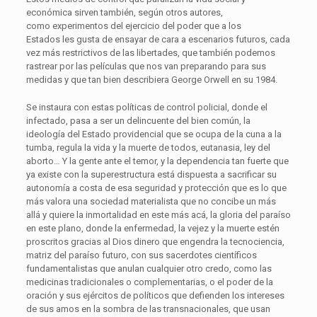
económica sirven también, según otros autores,
como experimentos del ejercicio del poder que a los
Estados les gusta de ensayar de cara a escenarios futuros, cada
vez más restrictivos de las libertades, que también podemos
rastrear por las películas que nos van preparando para sus
medidas y que tan bien describiera George Orwell en su 1984.
Se instaura con estas políticas de control policial, donde el
infectado, pasa a ser un delincuente del bien común, la
ideología del Estado providencial que se ocupa de la cuna a la
tumba, regula la vida y la muerte de todos, eutanasia, ley del
aborto… Y la gente ante el temor, y la dependencia tan fuerte que
ya existe con la superestructura está dispuesta a sacrificar su
autonomía a costa de esa seguridad y protección que es lo que
más valora una sociedad materialista que no concibe un más
allá y quiere la inmortalidad en este más acá, la gloria del paraíso
en este plano, donde la enfermedad, la vejez y la muerte estén
proscritos gracias al Dios dinero que engendra la tecnociencia,
matriz del paraíso futuro, con sus sacerdotes científicos
fundamentalistas que anulan cualquier otro credo, como las
medicinas tradicionales o complementarias, o el poder de la
oración y sus ejércitos de políticos que defienden los intereses
de sus amos en la sombra de las transnacionales, que usan