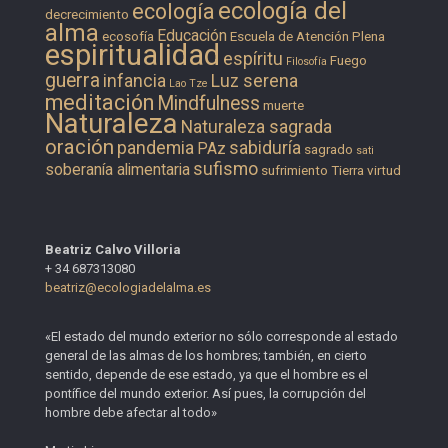
ecología del
ecología
decrecimiento
alma
Educación
ecosofía
Escuela de Atención Plena
espiritualidad
espíritu
Fuego
Filosofía
guerra
infancia
Luz serena
Lao Tze
meditación
Mindfulness
muerte
Naturaleza
Naturaleza sagrada
oración
pandemia
sabiduría
PAz
sagrado
sati
sufismo
soberanía alimentaria
sufrimiento
Tierra
virtud
Beatriz Calvo Villoria
+ 34 687313080
beatriz@ecologiadelalma.es
«El estado del mundo exterior no sólo corresponde al estado
general de las almas de los hombres; también, en cierto
sentido, depende de ese estado, ya que el hombre es el
pontífice del mundo exterior. Así pues, la corrupción del
hombre debe afectar al todo»