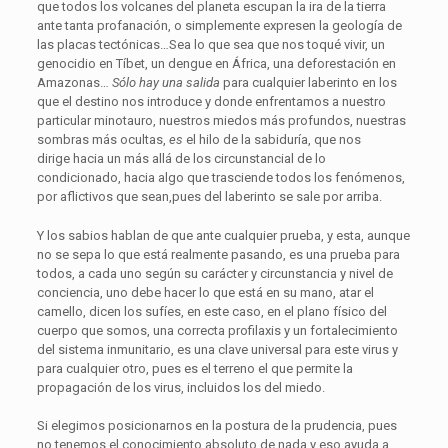
que todos los volcanes del planeta escupan la ira de la tierra
ante tanta profanación, o simplemente expresen la geología de
las placas tectónicas…Sea lo que sea que nos toqué vivir, un
genocidio en Tíbet, un dengue en África, una deforestación en
Amazonas…
Sólo hay una salida
para cualquier laberinto en los
que el destino nos introduce y donde enfrentamos a nuestro
particular minotauro, nuestros miedos más profundos, nuestras
sombras más ocultas,
es
el hilo de la sabiduría, que nos
dirige hacia un más allá de los circunstancial de lo
condicionado, hacia algo que trasciende todos los fenómenos,
por aflictivos que sean,pues del laberinto se sale por arriba.
Y los sabios hablan de que ante cualquier prueba, y esta, aunque
no se sepa lo que está realmente pasando, es una prueba para
todos, a cada uno según su carácter y circunstancia y nivel de
conciencia, uno debe hacer lo que está en su mano, atar el
camello, dicen los sufíes, en este caso, en el plano físico del
cuerpo que somos, una correcta profilaxis y un fortalecimiento
del sistema inmunitario, es una clave universal para este virus y
para cualquier otro, pues es el terreno el que permite la
propagación de los virus, incluidos los del miedo.
Si elegimos posicionarnos en la postura de la prudencia, pues
no tenemos el conocimiento absoluto de nada y eso ayuda a