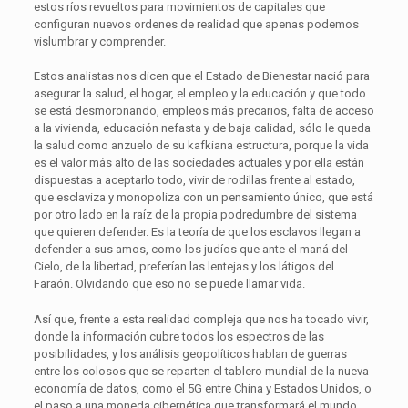
estos ríos revueltos para movimientos de capitales que
configuran nuevos ordenes de realidad que apenas podemos
vislumbrar y comprender.
Estos analistas nos dicen que el Estado de Bienestar nació para
asegurar la salud, el hogar, el empleo y la educación y que todo
se está desmoronando, empleos más precarios, falta de acceso
a la vivienda, educación nefasta y de baja calidad, sólo le queda
la salud como anzuelo de su kafkiana estructura, porque la vida
es el valor más alto de las sociedades actuales y por ella están
dispuestas a aceptarlo todo, vivir de rodillas frente al estado,
que esclaviza y monopoliza con un pensamiento único, que está
por otro lado en la raíz de la propia podredumbre del sistema
que quieren defender. Es la teoría de que los esclavos llegan a
defender a sus amos, como los judíos que ante el maná del
Cielo, de la libertad, preferían las lentejas y los látigos del
Faraón. Olvidando que eso no se puede llamar vida.
Así que, frente a esta realidad compleja que nos ha tocado vivir,
donde la información cubre todos los espectros de las
posibilidades, y los análisis geopolíticos hablan de guerras
entre los colosos que se reparten el tablero mundial de la nueva
economía de datos, como el 5G entre China y Estados Unidos, o
el paso a una moneda cibernética que transformará el mundo.