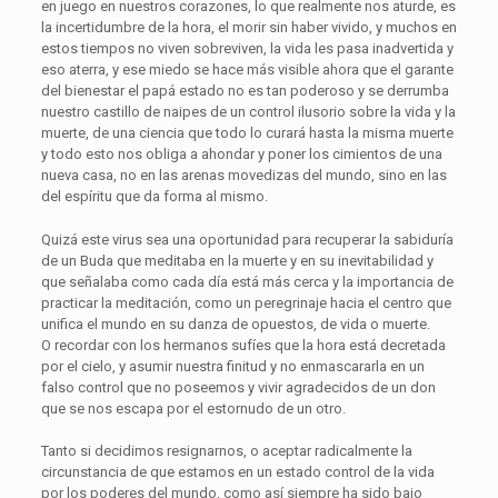
en juego en nuestros corazones, lo que realmente nos aturde, es
la incertidumbre de la hora, el morir sin haber vivido, y muchos en
estos tiempos no viven sobreviven, la vida les pasa inadvertida y
eso aterra, y ese miedo se hace más visible ahora que el garante
del bienestar el papá estado no es tan poderoso y se derrumba
nuestro castillo de naipes de un control ilusorio sobre la vida y la
muerte, de una ciencia que todo lo curará hasta la misma muerte
y todo esto nos obliga a ahondar y poner los cimientos de una
nueva casa, no en las arenas movedizas del mundo, sino en las
del espíritu que da forma al mismo.
Quizá este virus sea una oportunidad para recuperar la sabiduría
de un Buda que meditaba en la muerte y en su inevitabilidad y
que señalaba como cada día está más cerca y la importancia de
practicar la meditación, como un peregrinaje hacia el centro que
unifica el mundo en su danza de opuestos, de vida o muerte.
O recordar con los hermanos sufíes que la hora está decretada
por el cielo, y asumir nuestra finitud y no enmascararla en un
falso control que no poseemos y vivir agradecidos de un don
que se nos escapa por el estornudo de un otro.
Tanto si decidimos resignarnos, o aceptar radicalmente la
circunstancia de que estamos en un estado control de la vida
por los poderes del mundo, como así siempre ha sido bajo