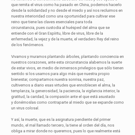
que remita el virus como ha pasado en China, podemos hacerlo
desde la solidaridad y no desde el miedo y así nos recluimos en
nuestra interioridad como una oportunidad para cultivar ese
reino que tiene las claves esenciales para toda
circunstancia, pues custodia al huésped del alma que se
entiende con el Gran Espíritu, libre de virus, libre de la
enfermedad, la vejez y de la muerte, el verdadero Rey del reino
de los fenómenos.
Vivamos y muramos plantando árboles, plantando conciencia en
nuestros corazones, ante esta circunstancia alabemos la suerte
de estar vivos, en medio de inmensos privilegios que sólo tienen
sentido si los usamos para algo más que nuestra propio
bienestar, compartamos nuestra sonrisa, nuestra paz,
cultivemos a diario esas virtudes que ennoblecen el alma, la
templanza, la generosidad, la paciencia, la vigilancia interior, la
gratitud, la caridad, la compasión ante el que está asustado
y donémoslas como contraparte al miedo que se expande como
un virus colosal.
Y así, la muerte, que es la asignatura pendiente del primer
mundo, el mal llamado tercero, la tiene al orden del día, nos
obliga a mirar donde no queremos, pues lo que realmente está