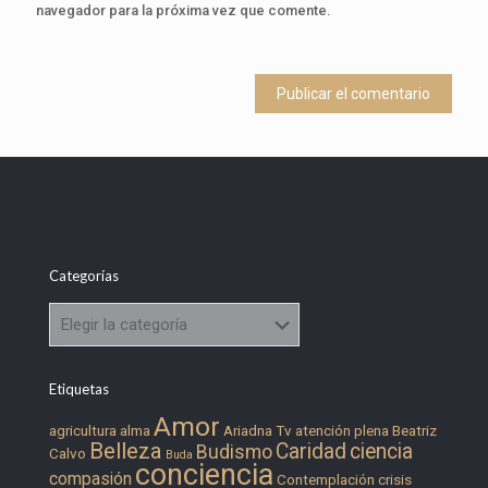
navegador para la próxima vez que comente.
Categorías
Categorías
Etiquetas
Amor
agricultura
alma
Ariadna Tv
atención plena
Beatriz
Belleza
Caridad
ciencia
Budismo
Calvo
Buda
conciencia
compasión
Contemplación
crisis