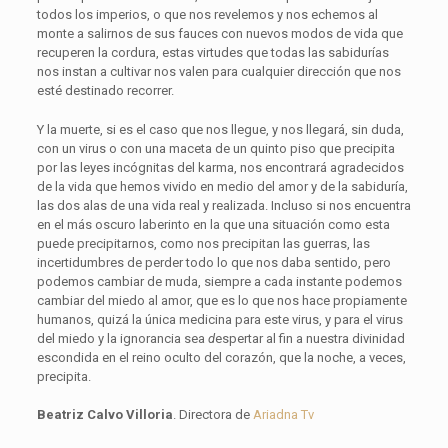
todos los imperios, o que nos revelemos y nos echemos al
monte a salirnos de sus fauces con nuevos modos de vida que
recuperen la cordura, estas virtudes que todas las sabidurías
nos instan a cultivar nos valen para cualquier dirección que nos
esté destinado recorrer.
Y la muerte, si es el caso que nos llegue, y nos llegará, sin duda,
con un virus o con una maceta de un quinto piso que precipita
por las leyes incógnitas del karma, nos encontrará agradecidos
de la vida que hemos vivido en medio del amor y de la sabiduría,
las dos alas de una vida real y realizada. Incluso si nos encuentra
en el más oscuro laberinto en la que una situación como esta
puede precipitarnos, como nos precipitan las guerras, las
incertidumbres de perder todo lo que nos daba sentido, pero
podemos cambiar de muda, siempre a cada instante podemos
cambiar del miedo al amor, que es lo que nos hace propiamente
humanos, quizá la única medicina para este virus, y para el virus
del miedo y la ignorancia sea
d
espertar al fin a nuestra divinidad
escondida en el reino oculto del corazón, que la noche, a veces,
precipita.
Beatriz Calvo Villoria
. Directora de
Ariadna Tv