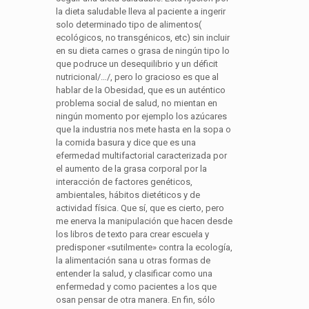
la dieta saludable lleva al paciente a ingerir
solo determinado tipo de alimentos(
ecológicos, no transgénicos, etc) sin incluir
en su dieta carnes o grasa de ningún tipo lo
que podruce un desequilibrio y un déficit
nutricional/…/, pero lo gracioso es que al
hablar de la Obesidad, que es un auténtico
problema social de salud, no mientan en
ningún momento por ejemplo los azúcares
que la industria nos mete hasta en la sopa o
la comida basura y dice que es una
efermedad multifactorial caracterizada por
el aumento de la grasa corporal por la
interacción de factores genéticos,
ambientales, hábitos dietéticos y de
actividad física. Que sí, que es cierto, pero
me enerva la manipulación que hacen desde
los libros de texto para crear escuela y
predisponer «sutilmente» contra la ecología,
la alimentación sana u otras formas de
entender la salud, y clasificar como una
enfermedad y como pacientes a los que
osan pensar de otra manera. En fin, sólo