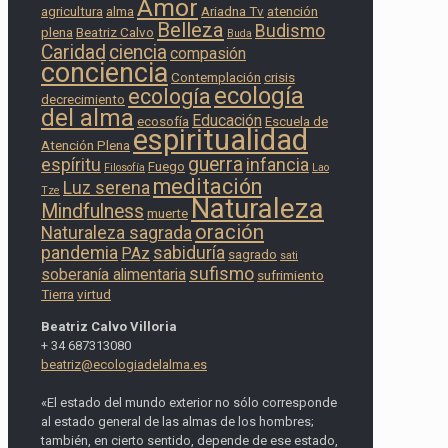
Amor
agricultura
alma
Ariadna Tv
atención
Belleza
Budismo
plena
Beatriz Calvo
Buda
Caridad
ciencia
compasión
conciencia
Contemplación
crisis
ecología
ecología
decrecimiento
del alma
Educación
ecosofía
Escuela de
espiritualidad
Atención Plena
guerra
espíritu
infancia
Fuego
Filosofía
Lao
meditación
Luz serena
Tze
Naturaleza
Mindfulness
muerte
oración
Naturaleza sagrada
pandemia
sabiduría
PAz
sagrado
sati
sufismo
soberanía alimentaria
sufrimiento
Tierra
virtud
Beatriz Calvo Villoria
+ 34 687313080
beatriz@ecologiadelalma.es
«El estado del mundo exterior no sólo corresponde
al estado general de las almas de los hombres;
también, en cierto sentido, depende de ese estado,