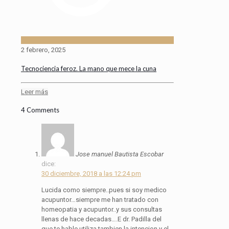
2 febrero, 2025
Tecnociencia feroz. La mano que mece la cuna
Leer más
4 Comments
Jose manuel Bautista Escobar
dice:
30 diciembre, 2018 a las 12:24 pm
Lucida como siempre..pues si soy medico
acupuntor…siempre me han tratado con
homeopatia y acupuntor..y sus consultas
llenas de hace decadas….E dr. Padilla del
que te hable.utiliza tambien la intencion y el