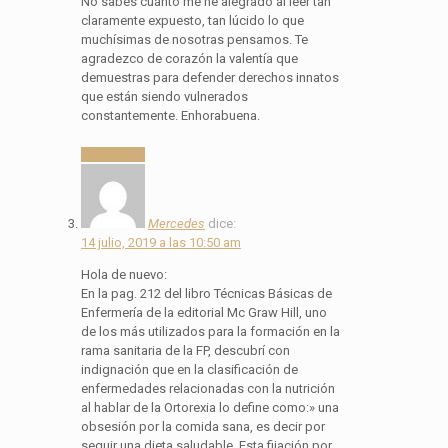
No sabes cuánto me he alegrado al leer tan
claramente expuesto, tan lúcido lo que
muchísimas de nosotras pensamos. Te
agradezco de corazón la valentía que
demuestras para defender derechos innatos
que están siendo vulnerados
constantemente. Enhorabuena.
Responder
Mercedes
dice:
14 julio, 2019 a las 10:50 am
Hola de nuevo:
En la pag. 212 del libro Técnicas Básicas de
Enfermería de la editorial Mc Graw Hill, uno
de los más utilizados para la formación en la
rama sanitaria de la FP, descubrí con
indignación que en la clasificación de
enfermedades relacionadas con la nutrición
al hablar de la Ortorexia lo define como:» una
obsesión por la comida sana, es decir por
seguir una dieta saludable. Esta fijación por