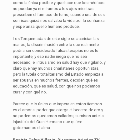
como la única posible y que hace que los médicos
no puedan ya ni mirarnos a los ojos mientras
prescriben el fármaco de turno, cuando una de sus
sonrisas quizá nos salvaba la vida por la confianza
y esperanza que lo humano produce.
Los Torquemadas de este siglo se acarician las
manos, la discriminación entre lo que realmente
podría ser considerado falsas terapias no es lo
importante, y eso nadie niega que no sea
necesario, el intrusismo en salud hay que vigilarlo, y
claro que hay muchos charlatanes oportunistas,
pero la tutela o totalitarismo del Estado empieza a
ser abusiva en muchos frentes, deciden qué es
educación, qué es salud, con que nos podemos
curar y con qué no.
Parece que lo único que impera en estos tiempos
es el amor al poder que otorga el becerro de oro y
no podemos quedarnos callados, sumisos ante la
injusticia del Gran Hermano que quiere
gobernarnos el alma.
Beatriz Calvo Villoria. Directora Ariadna TV