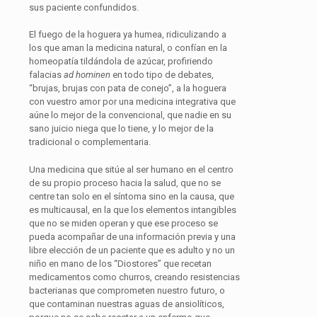
sus paciente confundidos.
El fuego de la hoguera ya humea, ridiculizando a
los que aman la medicina natural, o confían en la
homeopatía tildándola de azúcar, profiriendo
falacias
ad hominen
en todo tipo de debates,
“brujas, brujas con pata de conejo”, a la hoguera
con vuestro amor por una medicina integrativa que
aúne lo mejor de la convencional, que nadie en su
sano juicio niega que lo tiene, y lo mejor de la
tradicional o complementaria.
Una medicina que sitúe al ser humano en el centro
de su propio proceso hacia la salud, que no se
centre tan solo en el síntoma sino en la causa, que
es multicausal, en la que los elementos intangibles
que no se miden operan y que ese proceso se
pueda acompañar de una información previa y una
libre elección de un paciente que es adulto y no un
niño en mano de los “Diostores” que recetan
medicamentos como churros, creando resistencias
bacterianas que comprometen nuestro futuro, o
que contaminan nuestras aguas de ansiolíticos,