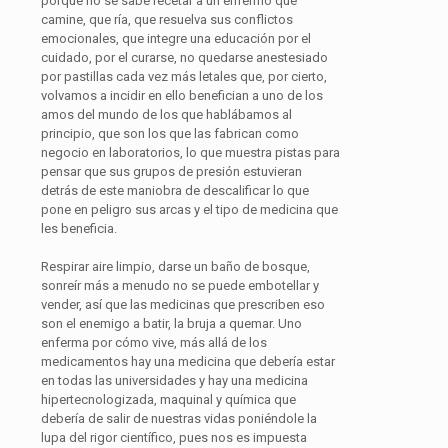
porque no se sabe recetar a un enfermo que
camine, que ría, que resuelva sus conflictos
emocionales, que integre una educación por el
cuidado, por el curarse, no quedarse anestesiado
por pastillas cada vez más letales que, por cierto,
volvamos a incidir en ello benefician a uno de los
amos del mundo de los que hablábamos al
principio, que son los que las fabrican como
negocio en laboratorios, lo que muestra pistas para
pensar que sus grupos de presión estuvieran
detrás de este maniobra de descalificar lo que
pone en peligro sus arcas y el tipo de medicina que
les beneficia.
Respirar aire limpio, darse un baño de bosque,
sonreír más a menudo no se puede embotellar y
vender, así que las medicinas que prescriben eso
son el enemigo a batir, la bruja a quemar. Uno
enferma por cómo vive, más allá de los
medicamentos hay una medicina que debería estar
en todas las universidades y hay una medicina
hipertecnologizada, maquinal y química que
debería de salir de nuestras vidas poniéndole la
lupa del rigor científico, pues nos es impuesta