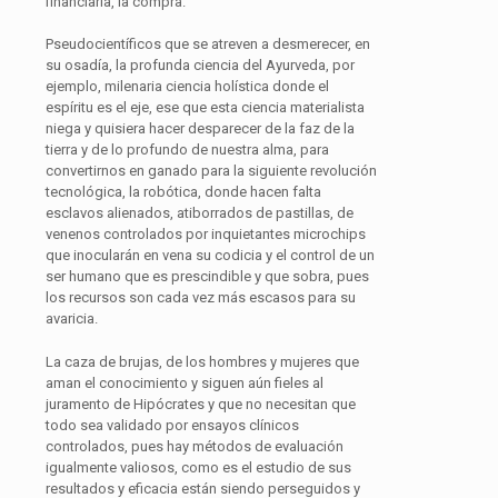
financiarla, la compra.
Pseudocientíficos que se atreven a desmerecer, en
su osadía, la profunda ciencia del Ayurveda, por
ejemplo, milenaria ciencia holística donde el
espíritu es el eje, ese que esta ciencia materialista
niega y quisiera hacer desparecer de la faz de la
tierra y de lo profundo de nuestra alma, para
convertirnos en ganado para la siguiente revolución
tecnológica, la robótica, donde hacen falta
esclavos alienados, atiborrados de pastillas, de
venenos controlados por inquietantes microchips
que inocularán en vena su codicia y el control de un
ser humano que es prescindible y que sobra, pues
los recursos son cada vez más escasos para su
avaricia.
La caza de brujas, de los hombres y mujeres que
aman el conocimiento y siguen aún fieles al
juramento de Hipócrates y que no necesitan que
todo sea validado por ensayos clínicos
controlados, pues hay métodos de evaluación
igualmente valiosos, como es el estudio de sus
resultados y eficacia están siendo perseguidos y