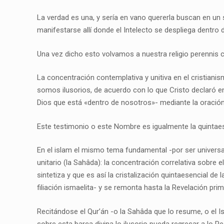
La verdad es una, y sería en vano quererla buscan en un 
manifestarse allí donde el Intelecto se despliega dentro
Una vez dicho esto volvamos a nuestra religio perennis 
La concentración contemplativa y unitiva en el cristian
somos ilusorios, de acuerdo con lo que Cristo declaró en
Dios que está «dentro de nosotros»- mediante la oración
Este testimonio o este Nombre es igualmente la quintae
En el islam el mismo tema fundamental -por ser universal-
unitario (la Sahâda): la concentración correlativa sobre
sintetiza y que es así la cristalización quintaesencial 
filiación ismaelita- y se remonta hasta la Revelación pri
Recitándose el Qur’án -o la Sahâda que lo resume, o el Is
sobre esta barca divina lo ilusorio pueda regresar a lo 