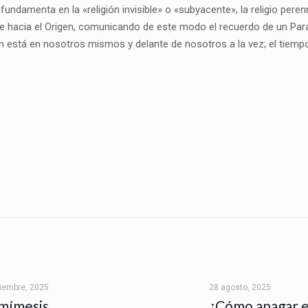
fundamenta en la «religión invisible» o «subyacente», la religio peren
nde hacia el Origen, comunicando de este modo el recuerdo de un Para
en está en nosotros mismos y delante de nosotros a la vez; el tiem
tiembre, 2025
28 agosto, 2025
mímesis
¿Cómo apagar e