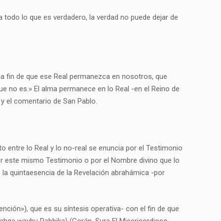
a todo lo que es verdadero, la verdad no puede dejar de
 a fin de que ese Real permanezca en nosotros, que
que no es.» El alma permanece en lo Real -en el Reino de
 y el comentario de San Pablo.
o entre lo Real y lo no-real se enuncia por el Testimonio
 por este mismo Testimonio o por el Nombre divino que lo
e la quintaesencia de la Revelación abrahámica -por
nción»), que es su síntesis operativa- con el fin de que
yahqa wayhu Rabbika) (Corán, Sura El Misericordioso,