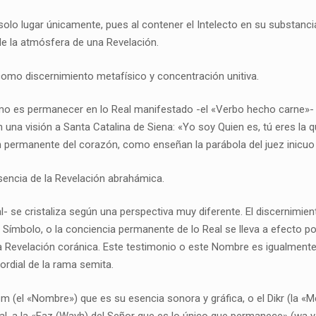
solo lugar únicamente, pues al contener el Intelecto en su substanci
 de la atmósfera de una Revelación.
como discernimiento metafísico y concentración unitiva.
ismo es permanecer en lo Real manifestado -el «Verbo hecho carne»-
 una visión a Santa Catalina de Siena: «Yo soy Quien es, tú eres la 
 permanente del corazón, como enseñan la parábola del juez inicuo
sencia de la Revelación abrahámica.
 se cristaliza según una perspectiva muy diferente. El discernimient
 el Símbolo, o la conciencia permanente de lo Real se lleva a efecto
de la Revelación coránica. Este testimonio o este Nombre es igualment
mordial de la rama semita.
m (el «Nombre») que es su esencia sonora y gráfica, o el Dikr (la «Me
Real, a la «Faz (Wayh) del Señor que es lo único que permanece» (wa 