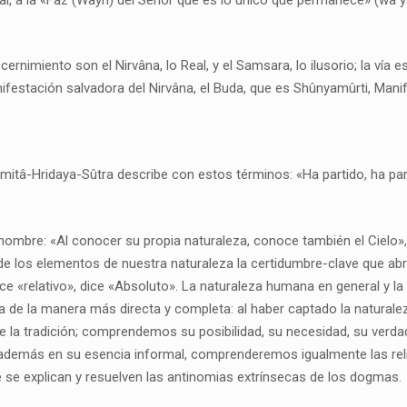
scernimiento son el Nirvâna, lo Real, y el Samsara, lo ilusorio; la ví
ifestación salvadora del Nirvâna, el Buda, que es Shûnyamûrti, Mani
amitâ-Hridaya-Sûtra describe con estos términos: «Ha partido, ha partid
o hombre: «Al conocer su propia naturaleza, conoce también el Cielo
los elementos de nuestra naturaleza la certidumbre-clave que abre l
ce «relativo», dice «Absoluto». La naturaleza humana en general y la
a de la manera más directa y completa: al haber captado la natural
y de la tradición; comprendemos su posibilidad, su necesidad, su verd
emás en su esencia informal, comprenderemos igualmente las religion
nde se explican y resuelven las antinomias extrínsecas de los dogmas.