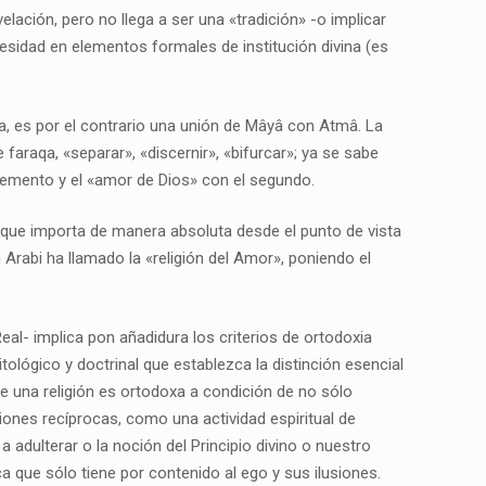
elación, pero no llega a ser una «tradición» -o implicar
cesidad en elementos formales de institución divina (es
a, es por el contrario una unión de Mâyâ con Atmâ. La
 faraqa, «separar», «discernir», «bifurcar»; ya se sabe
elemento y el «amor de Dios» con el segundo.
 que importa de manera absoluta desde el punto de vista
n Arabi ha llamado la «religión del Amor», poniendo el
Real- implica pon añadidura los criterios de ortodoxia
tológico y doctrinal que establezca la distinción esencial
ue una religión es ortodoxa a condición de no sólo
iones recíprocas, como una actividad espiritual de
 adulterar o la noción del Principio divino o nuestro
a que sólo tiene por contenido al ego y sus ilusiones.