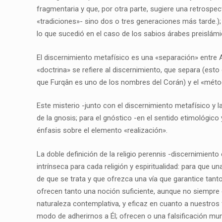
fragmentaria y que, por otra parte, sugiere una retrospect
«tradiciones»- sino dos o tres generaciones más tarde.);
lo que sucedió en el caso de los sabios árabes preislámi
El discernimiento metafísico es una «separación» entre 
«doctrina» se refiere al discernimiento, que separa (esto 
que Furqân es uno de los nombres del Corán) y el «métod
Este misterio -junto con el discernimiento metafísico y
de la gnosis; para el gnóstico -en el sentido etimológico 
énfasis sobre el elemento «realización».
La doble definición de la religio perennis -discernimiento
intrínseca para cada religión y espiritualidad: para que 
de que se trata y que ofrezca una vía que garantice tant
ofrecen tanto una noción suficiente, aunque no siempre e
naturaleza contemplativa, y eficaz en cuanto a nuestros f
modo de adherirnos a Él; ofrecen o una falsificación mund