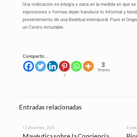
Una civilización es íntegra y sana en la medida en que se 
expresiones o formas dejan translucir lo Informal y tie
presentimiento de una Beatitud intemporal. Pues el Orig
un Centro inmutable.
Compartir...
3
Shares
3
Entradas relacionadas
12 diciembre, 2025
5 sep
Mayéutica sobre la Conciencia
Bio