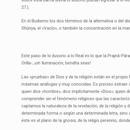
27.).
En el Budismo los dos términos de la alternativa o del di
Shûnya, el «Vacío», o también la concentración en la man
Este paso de lo ilusorio a lo Real es lo que la Prajnâ-Pâr
Orilla-, ¡oh Iluminación, bendita seas!
Las «pruebas» de Dios y de la religión están en el propi
máximas análogas y muy conocidas. Es preciso extraer de 
quien dice «hombre», dice implícitamente «Dios»; quien di
comprender sin el fenómeno religioso que las caracteriz
captamos la naturaleza de la revelación, de la religión 
determinada forma o según una determinada letra, sino ad
éste es el plano de la gnosis, de la religio perennis, do