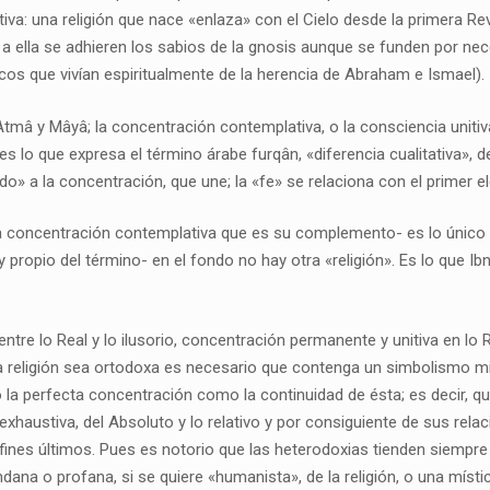
iva: una religión que nace «enlaza» con el Cielo desde la primera Rev
 a ella se adhieren los sabios de la gnosis aunque se funden por ne
cos que vivían espiritualmente de la herencia de Abraham e Ismael).
Atmâ y Mâyâ; la concentración contemplativa, o la consciencia unitiv
es lo que expresa el término árabe furqân, «diferencia cualitativa», de
o» a la concentración, que une; la «fe» se relaciona con el primer 
 la concentración contemplativa que es su complemento- es lo único
y propio del término- en el fondo no hay otra «religión». Es lo que Ib
 entre lo Real y lo ilusorio, concentración permanente y unitiva en lo 
una religión sea ortodoxa es necesario que contenga un simbolismo mi
o la perfecta concentración como la continuidad de ésta; es decir, q
xhaustiva, del Absoluto y lo relativo y por consiguiente de sus relac
ines últimos. Pues es notorio que las heterodoxias tienden siempre a
ana o profana, si se quiere «humanista», de la religión, o una místic