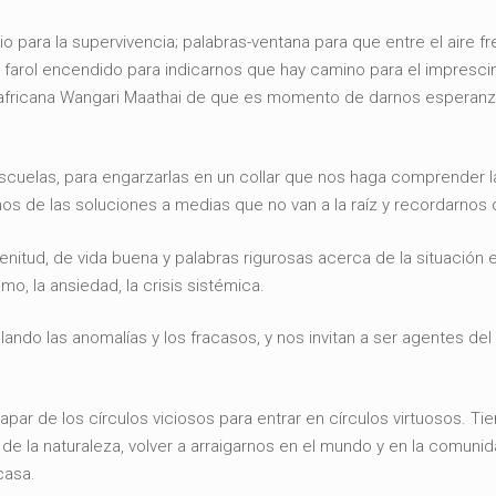
 para la supervivencia; palabras-ventana para que entre el aire f
e farol encendido para indicarnos que hay camino para el impresc
sta africana Wangari Maathai de que es momento de darnos esperanz
scuelas, para engarzarlas en un collar que nos haga comprender la 
os de las soluciones a medias que no van a la raíz y recordarnos q
lenitud, de vida buena y palabras rigurosas acerca de la situación 
mo, la ansiedad, la crisis sistémica.
ando las anomalías y los fracasos, y nos invitan a ser agentes 
par de los círculos viciosos para entrar en círculos virtuosos. Ti
s de la naturaleza, volver a arraigarnos en el mundo y en la comunid
casa.