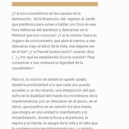
¿Y si nos convertimos en las causas de la
iluminación, de la liberación, del regreso al Jardín
que perdimos para volver a hablar con Dios en esa
hora deliciosa del atardecer y descansar en la
Plenitud que nos convoca? ¿Y si la oración fuera un
órgano de conocimiento que abre el camino a ese
descanso bajo el árbol de la Vida, ese dejarse ser
en el Ser? ¿Y si Pascal tuviera razón? cuando dice
(…) ¿ Por qué ha establecido Dios la oración? Para
comunicar a sus criaturas la dignidad de la
causalidad»?
Para mi, la oración es desde un quedo quejío,
desde la profundidad a la que cada uno pueda
acceder, a un Ay rotundo, una interjección del que
sufre en la dualidad del mundo los mordiscos de la
impermanencia, por un descanso en el quicio, en el
istmo, que pacifica en su reunión los dos mares,
que integra en una unidad lo manifestado y lo
inmanifestado, donde la Rosa y el perfume, la
espina y su herida, la sangre de la vida y el cáliz que
la contiene se hacen íntimamante uno. La mirada