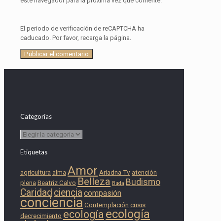
este navegador para la próxima vez que comente.
El periodo de verificación de reCAPTCHA ha
caducado. Por favor, recarga la página.
Categorías
Categorías
Etiquetas
Amor
agricultura
alma
Ariadna Tv
atención
Belleza
Budismo
plena
Beatriz Calvo
Buda
Caridad
ciencia
compasión
conciencia
Contemplación
crisis
ecología
ecología
decrecimiento