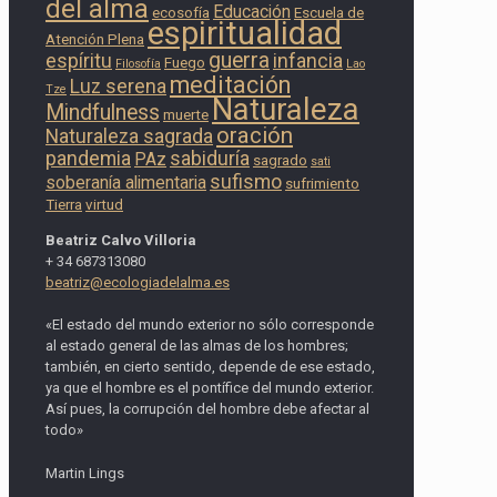
del alma
Educación
ecosofía
Escuela de
espiritualidad
Atención Plena
guerra
espíritu
infancia
Fuego
Filosofía
Lao
meditación
Luz serena
Tze
Naturaleza
Mindfulness
muerte
oración
Naturaleza sagrada
pandemia
sabiduría
PAz
sagrado
sati
sufismo
soberanía alimentaria
sufrimiento
Tierra
virtud
Beatriz Calvo Villoria
+ 34 687313080
beatriz@ecologiadelalma.es
«El estado del mundo exterior no sólo corresponde
al estado general de las almas de los hombres;
también, en cierto sentido, depende de ese estado,
ya que el hombre es el pontífice del mundo exterior.
Así pues, la corrupción del hombre debe afectar al
todo»
Martin Lings