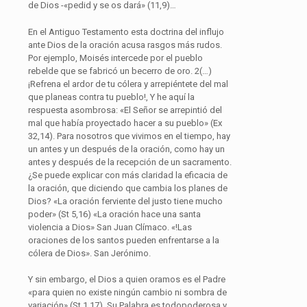
de Dios -«pedid y se os dará» (11,9)…
En el Antiguo Testamento esta doctrina del influjo
ante Dios de la oración acusa rasgos más rudos.
Por ejemplo, Moisés intercede por el pueblo
rebelde que se fabricó un becerro de oro. 2(…)
¡Refrena el ardor de tu cólera y arrepiéntete del mal
que planeas contra tu pueblo!, Y he aquí la
respuesta asombrosa: «El Señor se arrepintió del
mal que había proyectado hacer a su pueblo» (Ex
32,14). Para nosotros que vivimos en el tiempo, hay
un antes y un después de la oración, como hay un
antes y después de la recepción de un sacramento.
¿Se puede explicar con más claridad la eficacia de
la oración, que diciendo que cambia los planes de
Dios? «La oración ferviente del justo tiene mucho
poder» (St 5,16) «La oración hace una santa
violencia a Dios» San Juan Clímaco. «!Las
oraciones de los santos pueden enfrentarse a la
cólera de Dios». San Jerónimo.
Y sin embargo, el Dios a quien oramos es el Padre
«para quien no existe ningún cambio ni sombra de
variación» (St 1,17). Su Palabra es todopoderosa y