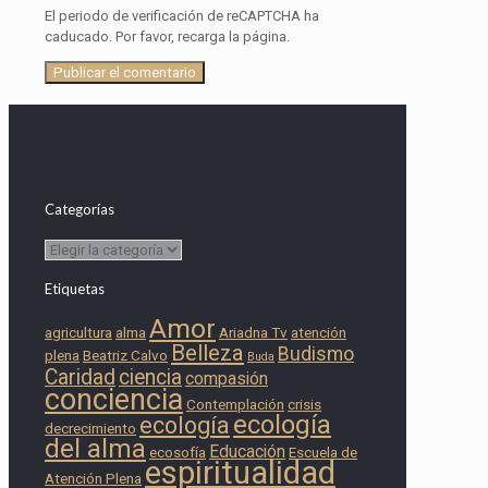
El periodo de verificación de reCAPTCHA ha
caducado. Por favor, recarga la página.
Categorías
Categorías
Etiquetas
Amor
agricultura
alma
Ariadna Tv
atención
Belleza
Budismo
plena
Beatriz Calvo
Buda
Caridad
ciencia
compasión
conciencia
Contemplación
crisis
ecología
ecología
decrecimiento
del alma
Educación
ecosofía
Escuela de
espiritualidad
Atención Plena