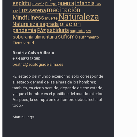
guerra
espíritu
infancia
Fuego
Filosofía
Lao
meditación
Luz serena
Tze
Naturaleza
Mindfulness
muerte
oración
Naturaleza sagrada
pandemia
sabiduría
PAz
sagrado
sati
sufismo
soberanía alimentaria
sufrimiento
Tierra
virtud
Beatriz Calvo Villoria
+ 34 687313080
beatriz@ecologiadelalma.es
«El estado del mundo exterior no sólo corresponde
al estado general de las almas de los hombres;
también, en cierto sentido, depende de ese estado,
ya que el hombre es el pontífice del mundo exterior.
Así pues, la corrupción del hombre debe afectar al
todo»
Martin Lings