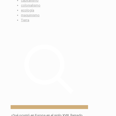
capitalismo
colonialismo
ecología
maquinismo
Tierra
¿
Qué ocurrió en Europa en el siglo XVIII, llamado