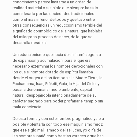
conocimiento parece limitarse a un orden de
realidad material o sensible que siempre ha sido
considerado por las sociedades tradicionales
como el mas inferior de todos y que tuvo entre
otras consecuencias un reduccionismo terrible del
significado cósmológico de la natura, que hablaba
del milagroso proceso de nacer, de lo que se
desarrolla desde sí.
Un reduccionismo que nacía de un interés egoísta
de expansión y acumulación, para el que era
necesario exterminar los nombre devocionales con
los que el hombre dotado de espíritu llamaba
desde el origen de los tiempos a la Madre Tierra, la
Pachamama, Isan, Prâkriti, Gaia, la Hija del Cielo, y
pasar a denominarla medio ambiente, capital
natural, despojándola intencionadamente de su
carácter sagrado para poder profanar el templo sin
mala conciencia.
De esta forma y con este nombre pragmático ya era
posible violentarla con todo ese maquinismo feroz,
que ese siglo mal llamado de las luces, yo diría de
las sombras, parió como bestias voraces y que han